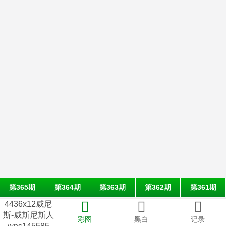
第365期
第364期
第363期
第362期
第361期
4436x12威尼
斯-威斯尼斯人
彩图
黑白
记录