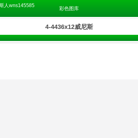
斯人wns145585
彩色图库
4-4436x12威尼斯