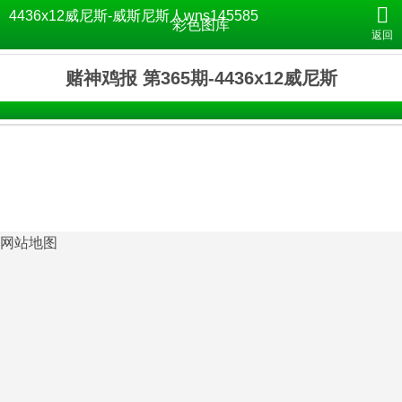
4436x12威尼斯-威斯尼斯人wns145585
彩色图库
返回
赌神鸡报 第365期-4436x12威尼斯
网站地图