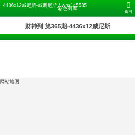
4436x12威尼斯-威斯尼斯人wns145585
彩色图库
返回
财神到 第365期-4436x12威尼斯
网站地图