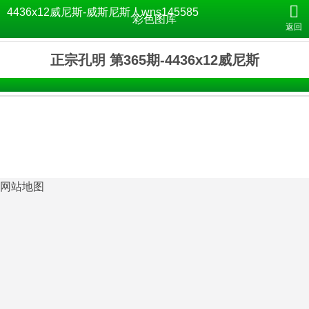
4436x12威尼斯-威斯尼斯人wns145585
彩色图库
返回
正宗孔明 第365期-4436x12威尼斯
网站地图