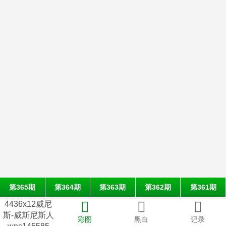
第365期
第364期
第363期
第362期
第361期
4436x12威尼
斯-威斯尼斯人
彩图
黑白
记录