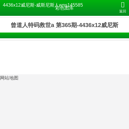
4436x12威尼斯-威斯尼斯人wns145585
彩色图库
返回
曾道人特码救世a 第365期-4436x12威尼斯
网站地图