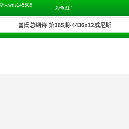
斯人wns145585
彩色图库
曾氏总纲诗 第365期-4436x12威尼斯