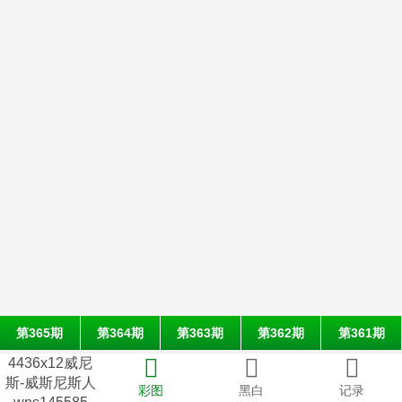
第365期
第364期
第363期
第362期
第361期
4436x12威尼
斯-威斯尼斯人
彩图
黑白
记录