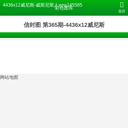
4436x12威尼斯-威斯尼斯人wns145585
彩色图库
返回
信封图 第365期-4436x12威尼斯
网站地图