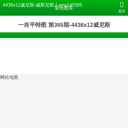
4436x12威尼斯-威斯尼斯人wns145585
彩色图库
返回
一肖平特图 第365期-4436x12威尼斯
网站地图