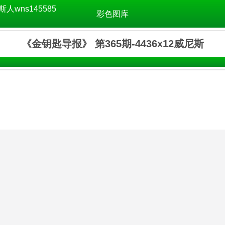
斯人wns145585
彩色图库
《金钥匙导报》 第365期-4436x12威尼斯