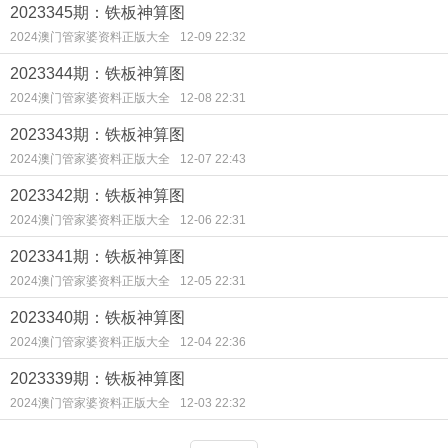
2023345期：铁板神算图
2024澳门管家婆资料正版大全
12-09 22:32
2023344期：铁板神算图
2024澳门管家婆资料正版大全
12-08 22:31
2023343期：铁板神算图
2024澳门管家婆资料正版大全
12-07 22:43
2023342期：铁板神算图
2024澳门管家婆资料正版大全
12-06 22:31
2023341期：铁板神算图
2024澳门管家婆资料正版大全
12-05 22:31
2023340期：铁板神算图
2024澳门管家婆资料正版大全
12-04 22:36
2023339期：铁板神算图
2024澳门管家婆资料正版大全
12-03 22:32