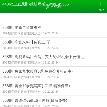
贵宾准料-4436x12威尼斯
4436x12威尼斯-威斯尼斯人wns145585
贵宾准料
返回
358期: 老总二肖准准准
2024澳门管家婆资料正版大全
12-22 23:34
358期: 高官来料【传真三玛】
2024澳门管家婆资料正版大全
12-22 23:34
358期: 周易算玛〗五俏---实力见证!机会不要错过。
2024澳门管家婆资料正版大全
12-22 23:34
358期: 独家九龙传真6碼(免费公开验证中)
2024澳门管家婆资料正版大全
12-22 23:34
358期: 黄金1俏(贵宾高手回归,精准保障)
2024澳门管家婆资料正版大全
12-22 23:34
358期: 曾道仁稳赢16号仲特(最后免费)
2024澳门管家婆资料正版大全
12-22 23:34