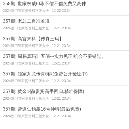
358期: 世家权威6玛(不信不信免费又高仲
2024澳门管家婆资料正版大全
12-22 23:34
357期: 老总二肖准准准
2024澳门管家婆资料正版大全
12-21 23:34
357期: 高官来料【传真三玛】
2024澳门管家婆资料正版大全
12-21 23:34
357期: 周易算玛〗五俏---实力见证!机会不要错过。
2024澳门管家婆资料正版大全
12-21 23:34
357期: 独家九龙传真6碼(免费公开验证中)
2024澳门管家婆资料正版大全
12-21 23:34
357期: 黄金1俏(贵宾高手回归,精准保障)
2024澳门管家婆资料正版大全
12-21 23:34
357期: 曾道仁稳赢16号仲特(最后免费)
2024澳门管家婆资料正版大全
12-21 23:34