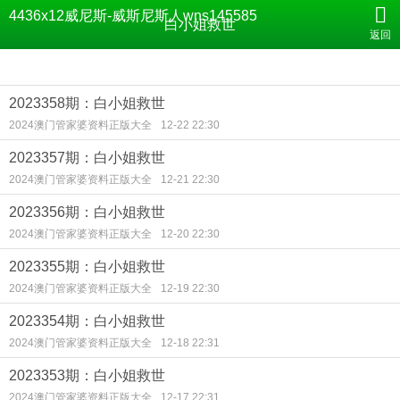
白小姐救世-4436x12威尼斯
4436x12威尼斯-威斯尼斯人wns145585
白小姐救世
返回
2023358期：白小姐救世
2024澳门管家婆资料正版大全
12-22 22:30
2023357期：白小姐救世
2024澳门管家婆资料正版大全
12-21 22:30
2023356期：白小姐救世
2024澳门管家婆资料正版大全
12-20 22:30
2023355期：白小姐救世
2024澳门管家婆资料正版大全
12-19 22:30
2023354期：白小姐救世
2024澳门管家婆资料正版大全
12-18 22:31
2023353期：白小姐救世
2024澳门管家婆资料正版大全
12-17 22:31