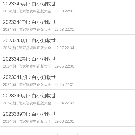
2023345期：白小姐救世
2024澳门管家婆资料正版大全
12-09 22:31
2023344期：白小姐救世
2024澳门管家婆资料正版大全
12-08 22:31
2023343期：白小姐救世
2024澳门管家婆资料正版大全
12-07 22:34
2023342期：白小姐救世
2024澳门管家婆资料正版大全
12-06 22:30
2023341期：白小姐救世
2024澳门管家婆资料正版大全
12-05 22:31
2023340期：白小姐救世
2024澳门管家婆资料正版大全
12-04 22:33
2023339期：白小姐救世
2024澳门管家婆资料正版大全
12-03 22:31