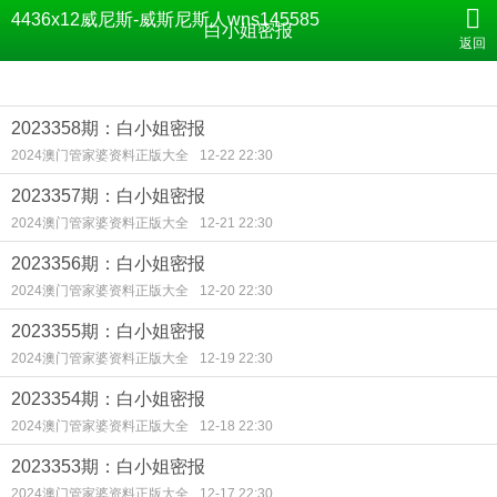
白小姐密报-4436x12威尼斯
4436x12威尼斯-威斯尼斯人wns145585
白小姐密报
返回
2023358期：白小姐密报
2024澳门管家婆资料正版大全
12-22 22:30
2023357期：白小姐密报
2024澳门管家婆资料正版大全
12-21 22:30
2023356期：白小姐密报
2024澳门管家婆资料正版大全
12-20 22:30
2023355期：白小姐密报
2024澳门管家婆资料正版大全
12-19 22:30
2023354期：白小姐密报
2024澳门管家婆资料正版大全
12-18 22:30
2023353期：白小姐密报
2024澳门管家婆资料正版大全
12-17 22:30