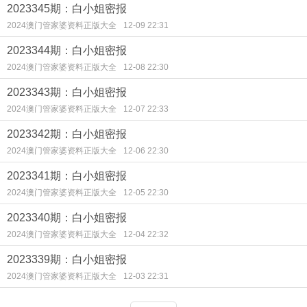
2023345期：白小姐密报
2024澳门管家婆资料正版大全
12-09 22:31
2023344期：白小姐密报
2024澳门管家婆资料正版大全
12-08 22:30
2023343期：白小姐密报
2024澳门管家婆资料正版大全
12-07 22:33
2023342期：白小姐密报
2024澳门管家婆资料正版大全
12-06 22:30
2023341期：白小姐密报
2024澳门管家婆资料正版大全
12-05 22:30
2023340期：白小姐密报
2024澳门管家婆资料正版大全
12-04 22:32
2023339期：白小姐密报
2024澳门管家婆资料正版大全
12-03 22:31