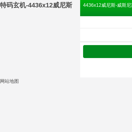
特码玄机-4436x12威尼斯
4436x12威尼斯-威斯尼
网站地图