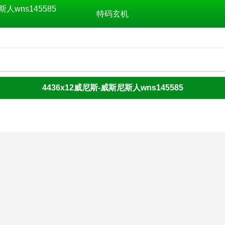
斯人wns145585
特码玄机
4436x12威尼斯-威斯尼斯人wns145585