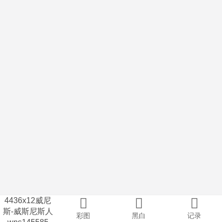
4436x12威尼
斯-威斯尼斯人
彩图
黑白
记录