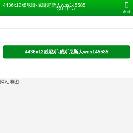
澳门官方-4436x12威尼斯
4436x12威尼斯-威斯尼斯人wns145585
澳门官方
返回
4436x12威尼斯-威斯尼斯人wns145585
网站地图