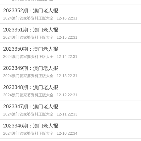
2023352期：澳门老人报
2024澳门管家婆资料正版大全
12-16 22:31
2023351期：澳门老人报
2024澳门管家婆资料正版大全
12-15 22:31
2023350期：澳门老人报
2024澳门管家婆资料正版大全
12-14 22:31
2023349期：澳门老人报
2024澳门管家婆资料正版大全
12-13 22:31
2023348期：澳门老人报
2024澳门管家婆资料正版大全
12-12 22:31
2023347期：澳门老人报
2024澳门管家婆资料正版大全
12-11 22:33
2023346期：澳门老人报
2024澳门管家婆资料正版大全
12-10 22:34