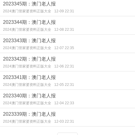
2023345期：澳门老人报
2024澳门管家婆资料正版大全
12-09 22:31
2023344期：澳门老人报
2024澳门管家婆资料正版大全
12-08 22:31
2023343期：澳门老人报
2024澳门管家婆资料正版大全
12-07 22:35
2023342期：澳门老人报
2024澳门管家婆资料正版大全
12-06 22:31
2023341期：澳门老人报
2024澳门管家婆资料正版大全
12-05 22:31
2023340期：澳门老人报
2024澳门管家婆资料正版大全
12-04 22:33
2023339期：澳门老人报
2024澳门管家婆资料正版大全
12-03 22:31