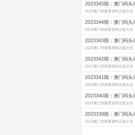
2023345期：澳门码头
2024澳门管家婆资料正版大全
2023344期：澳门码头
2024澳门管家婆资料正版大全
2023343期：澳门码头
2024澳门管家婆资料正版大全
2023342期：澳门码头
2024澳门管家婆资料正版大全
2023341期：澳门码头
2024澳门管家婆资料正版大全
2023340期：澳门码头
2024澳门管家婆资料正版大全
2023339期：澳门码头
2024澳门管家婆资料正版大全