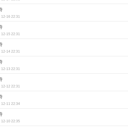
诗
12-16 22:31
诗
12-15 22:31
诗
12-14 22:31
诗
12-13 22:31
诗
12-12 22:31
诗
12-11 22:34
诗
12-10 22:35