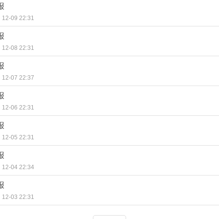
报
12-09 22:31
报
12-08 22:31
报
12-07 22:37
报
12-06 22:31
报
12-05 22:31
报
12-04 22:34
报
12-03 22:31