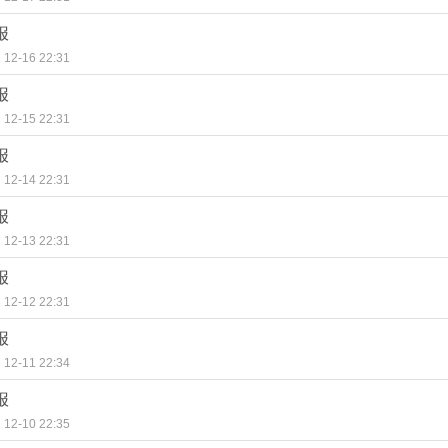
报
12-16 22:31
报
12-15 22:31
报
12-14 22:31
报
12-13 22:31
报
12-12 22:31
报
12-11 22:34
报
12-10 22:35