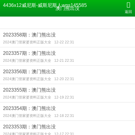
澳门熊出没-4436x12威尼斯
4436x12威尼斯-威斯尼斯人wns145585
澳门熊出没
返回
2023358期：澳门熊出没
2024澳门管家婆资料正版大全
12-22 22:31
2023357期：澳门熊出没
2024澳门管家婆资料正版大全
12-21 22:31
2023356期：澳门熊出没
2024澳门管家婆资料正版大全
12-20 22:31
2023355期：澳门熊出没
2024澳门管家婆资料正版大全
12-19 22:31
2023354期：澳门熊出没
2024澳门管家婆资料正版大全
12-18 22:31
2023353期：澳门熊出没
2024澳门管家婆资料正版大全
12-17 22:31