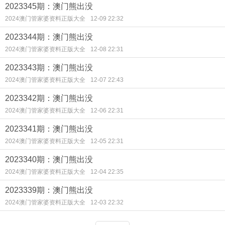
2023345期：澳门熊出没
2024澳门管家婆资料正版大全
12-09 22:32
2023344期：澳门熊出没
2024澳门管家婆资料正版大全
12-08 22:31
2023343期：澳门熊出没
2024澳门管家婆资料正版大全
12-07 22:43
2023342期：澳门熊出没
2024澳门管家婆资料正版大全
12-06 22:31
2023341期：澳门熊出没
2024澳门管家婆资料正版大全
12-05 22:31
2023340期：澳门熊出没
2024澳门管家婆资料正版大全
12-04 22:35
2023339期：澳门熊出没
2024澳门管家婆资料正版大全
12-03 22:32