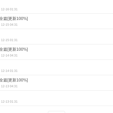
12-16 01:31
全篇[更新100%]
12-15 04:31
12-15 01:31
全篇[更新100%]
12-14 04:31
12-14 01:31
全篇[更新100%]
12-13 04:31
12-13 01:31