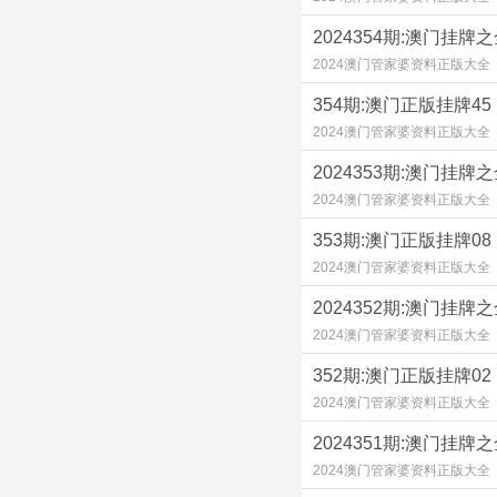
2024354期:澳门挂牌之
2024澳门管家婆资料正版大全
354期:澳门正版挂牌45
2024澳门管家婆资料正版大全
2024353期:澳门挂牌之
2024澳门管家婆资料正版大全
353期:澳门正版挂牌08
2024澳门管家婆资料正版大全
2024352期:澳门挂牌之
2024澳门管家婆资料正版大全
352期:澳门正版挂牌02
2024澳门管家婆资料正版大全
2024351期:澳门挂牌之
2024澳门管家婆资料正版大全