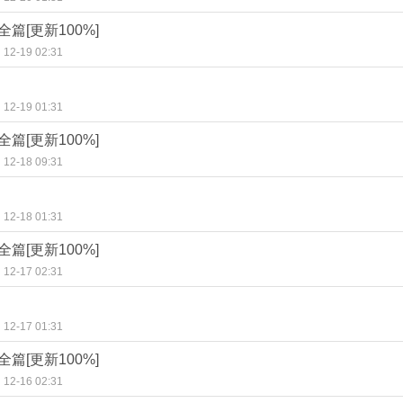
全篇[更新100%]
12-19 02:31
12-19 01:31
全篇[更新100%]
12-18 09:31
12-18 01:31
全篇[更新100%]
12-17 02:31
12-17 01:31
全篇[更新100%]
12-16 02:31