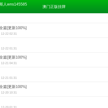
斯人wns145585
澳门正版挂牌
全篇[更新100%]
12-22 02:31
12-22 01:31
全篇[更新100%]
12-21 04:31
12-21 01:31
全篇[更新100%]
12-20 10:31
12-20 01:31