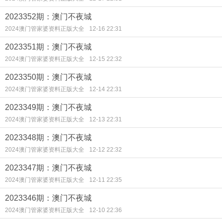
2023352期：澳门不夜城
2024澳门管家婆资料正版大全
12-16 22:31
2023351期：澳门不夜城
2024澳门管家婆资料正版大全
12-15 22:32
2023350期：澳门不夜城
2024澳门管家婆资料正版大全
12-14 22:31
2023349期：澳门不夜城
2024澳门管家婆资料正版大全
12-13 22:31
2023348期：澳门不夜城
2024澳门管家婆资料正版大全
12-12 22:32
2023347期：澳门不夜城
2024澳门管家婆资料正版大全
12-11 22:35
2023346期：澳门不夜城
2024澳门管家婆资料正版大全
12-10 22:36