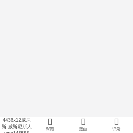
4436x12威尼
斯-威斯尼斯人
彩图
黑白
记录