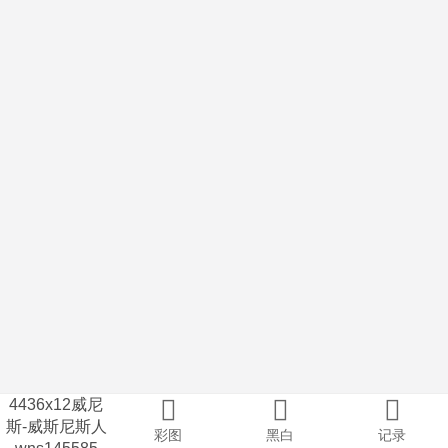
4436x12威尼
斯-威斯尼斯人
彩图
黑白
记录