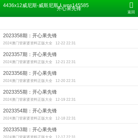
开心果先锋-4436x12威尼斯
4436x12威尼斯-威斯尼斯人wns145585
开心果先锋
返回
2023358期：开心果先锋
2024澳门管家婆资料正版大全
12-22 22:31
2023357期：开心果先锋
2024澳门管家婆资料正版大全
12-21 22:31
2023356期：开心果先锋
2024澳门管家婆资料正版大全
12-20 22:31
2023355期：开心果先锋
2024澳门管家婆资料正版大全
12-19 22:31
2023354期：开心果先锋
2024澳门管家婆资料正版大全
12-18 22:31
2023353期：开心果先锋
2024澳门管家婆资料正版大全
12-17 22:31