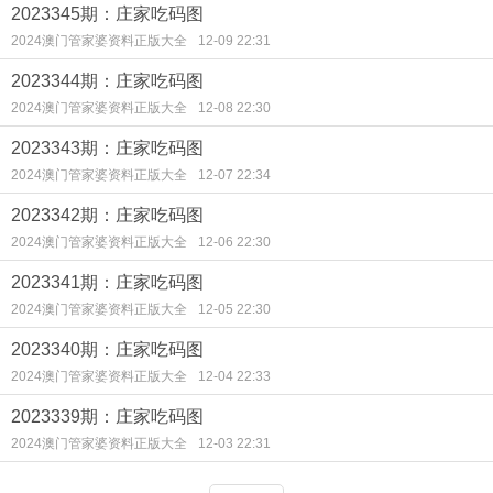
2023345期：庄家吃码图
2024澳门管家婆资料正版大全
12-09 22:31
2023344期：庄家吃码图
2024澳门管家婆资料正版大全
12-08 22:30
2023343期：庄家吃码图
2024澳门管家婆资料正版大全
12-07 22:34
2023342期：庄家吃码图
2024澳门管家婆资料正版大全
12-06 22:30
2023341期：庄家吃码图
2024澳门管家婆资料正版大全
12-05 22:30
2023340期：庄家吃码图
2024澳门管家婆资料正版大全
12-04 22:33
2023339期：庄家吃码图
2024澳门管家婆资料正版大全
12-03 22:31