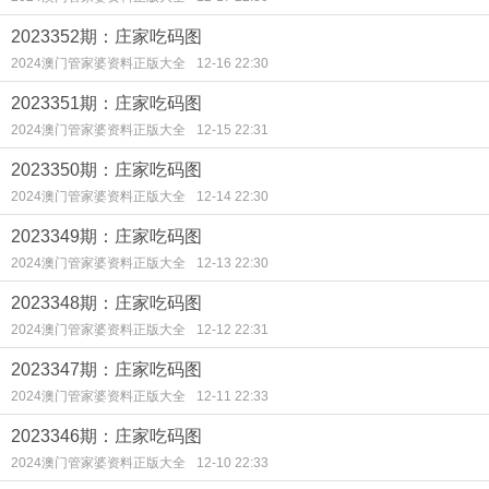
2023352期：庄家吃码图
2024澳门管家婆资料正版大全
12-16 22:30
2023351期：庄家吃码图
2024澳门管家婆资料正版大全
12-15 22:31
2023350期：庄家吃码图
2024澳门管家婆资料正版大全
12-14 22:30
2023349期：庄家吃码图
2024澳门管家婆资料正版大全
12-13 22:30
2023348期：庄家吃码图
2024澳门管家婆资料正版大全
12-12 22:31
2023347期：庄家吃码图
2024澳门管家婆资料正版大全
12-11 22:33
2023346期：庄家吃码图
2024澳门管家婆资料正版大全
12-10 22:33