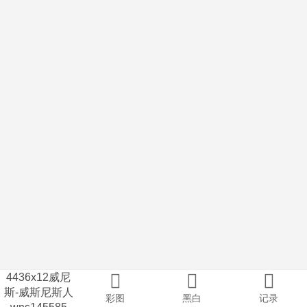
4436x12威尼
斯-威斯尼斯人
彩图
黑白
记录