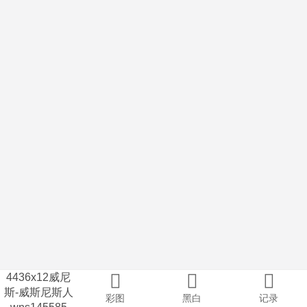
4436x12威尼
斯-威斯尼斯人
彩图
黑白
记录