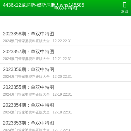
单双中特图-4436x12威尼斯
4436x12威尼斯-威斯尼斯人wns145585
单双中特图
返回
2023358期：单双中特图
2024澳门管家婆资料正版大全
12-22 22:31
2023357期：单双中特图
2024澳门管家婆资料正版大全
12-21 22:31
2023356期：单双中特图
2024澳门管家婆资料正版大全
12-20 22:31
2023355期：单双中特图
2024澳门管家婆资料正版大全
12-19 22:31
2023354期：单双中特图
2024澳门管家婆资料正版大全
12-18 22:31
2023353期：单双中特图
2024澳门管家婆资料正版大全
12-17 22:31