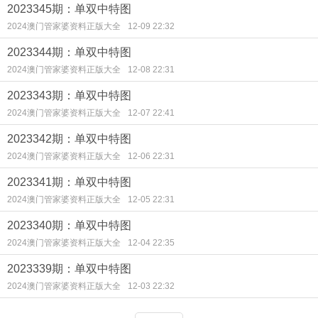
2023345期：单双中特图
2024澳门管家婆资料正版大全
12-09 22:32
2023344期：单双中特图
2024澳门管家婆资料正版大全
12-08 22:31
2023343期：单双中特图
2024澳门管家婆资料正版大全
12-07 22:41
2023342期：单双中特图
2024澳门管家婆资料正版大全
12-06 22:31
2023341期：单双中特图
2024澳门管家婆资料正版大全
12-05 22:31
2023340期：单双中特图
2024澳门管家婆资料正版大全
12-04 22:35
2023339期：单双中特图
2024澳门管家婆资料正版大全
12-03 22:32