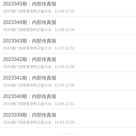
2023345期：内部传真报
2024澳门管家婆资料正版大全
12-09 22:30
2023344期：内部传真报
2024澳门管家婆资料正版大全
12-08 22:30
2023343期：内部传真报
2024澳门管家婆资料正版大全
12-07 22:32
2023342期：内部传真报
2024澳门管家婆资料正版大全
12-06 22:30
2023341期：内部传真报
2024澳门管家婆资料正版大全
12-05 22:30
2023340期：内部传真报
2024澳门管家婆资料正版大全
12-04 22:31
2023339期：内部传真报
2024澳门管家婆资料正版大全
12-03 22:30