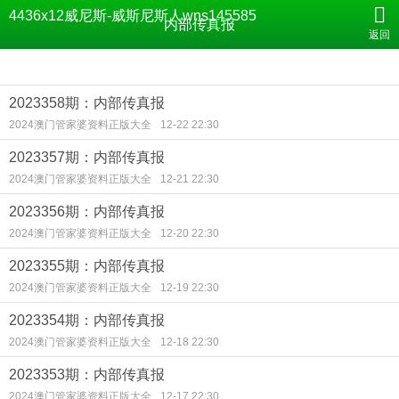
内部传真报-4436x12威尼斯
4436x12威尼斯-威斯尼斯人wns145585
内部传真报
返回
2023358期：内部传真报
2024澳门管家婆资料正版大全
12-22 22:30
2023357期：内部传真报
2024澳门管家婆资料正版大全
12-21 22:30
2023356期：内部传真报
2024澳门管家婆资料正版大全
12-20 22:30
2023355期：内部传真报
2024澳门管家婆资料正版大全
12-19 22:30
2023354期：内部传真报
2024澳门管家婆资料正版大全
12-18 22:30
2023353期：内部传真报
2024澳门管家婆资料正版大全
12-17 22:30