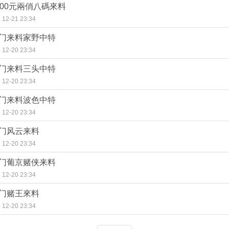
8000元兩俏八碼來料
12-21 23:34
澳门来料家野中特
12-20 23:34
澳门来料三头中特
12-20 23:34
澳门来料波色中特
12-20 23:34
澳门风云来料
12-20 23:34
澳门葡京赌侠来料
12-20 23:34
澳门赌王來料
12-20 23:34