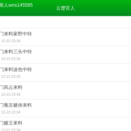
斯人wns145585
云楚官人
澳门来料家野中特
12-22 23:34
澳门来料三头中特
12-22 23:34
澳门来料波色中特
12-22 23:34
澳门风云来料
12-22 23:34
澳门葡京赌侠来料
12-22 23:34
澳门赌王來料
12-22 23:34