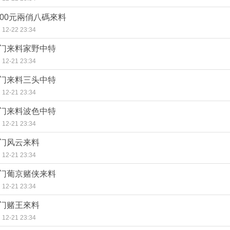
8000元兩俏八碼來料
12-22 23:34
澳门来料家野中特
12-21 23:34
澳门来料三头中特
12-21 23:34
澳门来料波色中特
12-21 23:34
澳门风云来料
12-21 23:34
澳门葡京赌侠来料
12-21 23:34
澳门赌王來料
12-21 23:34