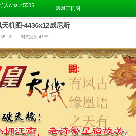
斯人wns145585
凤凰天机图
凰天机图-4436x12威尼斯
35:18
浏览次数:4839