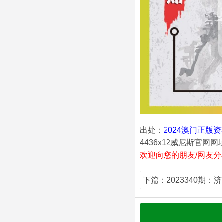
出处：
2024澳门正版
4436x12威尼斯官网网
欢迎向您的朋友/网友分
下篇：2023340期：